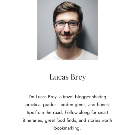
c
h
t
v
a
n
t
e
l
e
f
o
Lucas Brey
n
i
s
I’m Lucas Brey, a travel blogger sharing
c
practical guides, hidden gems, and honest
h
tips from the road. Follow along for smart
e
itineraries, great food finds, and stories worth
d
i
bookmarking.
e