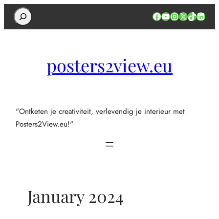
Search
Facebook
YouTube
Instagram
X
TikTok
Linked
posters2view.eu
"Ontketen je creativiteit, verlevendig je interieur met
Posters2View.eu!"
January 2024