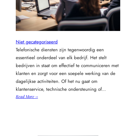
Niet gecategoriseerd
Telefonische diensten zijn tegenwoordig een
essentieel onderdeel van elk bedrijf. Het stelt
bedrijven in staat om effectief te communiceren met
klanten en zorgt voor een soepele werking van de
dagelijkse activiteiten. Of het nu gaat om
klantenservice, technische ondersteuning of…
:
Read More →
D
e
k
r
a