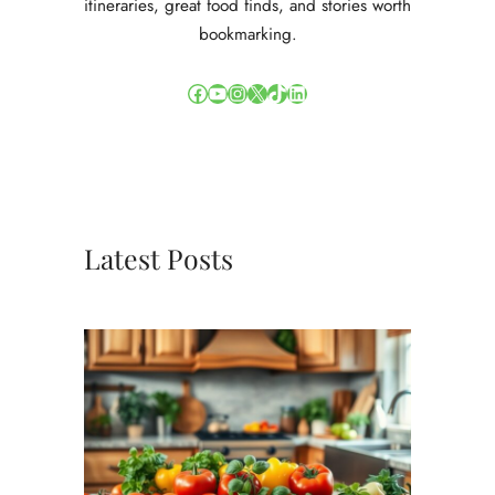
itineraries, great food finds, and stories worth
bookmarking.
Facebook
YouTube
Instagram
X
TikTok
LinkedIn
Latest Posts