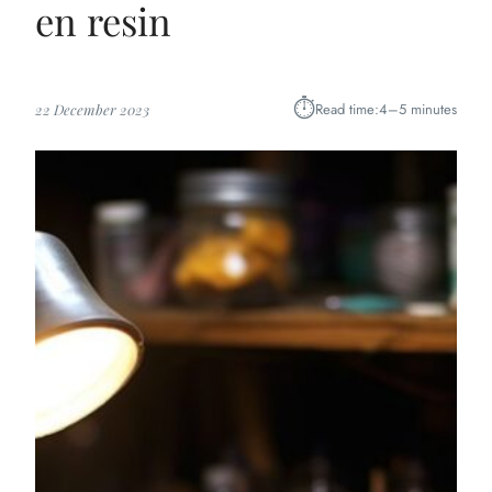
en resin
⏱︎
Read time:
4–5 minutes
22 December 2023