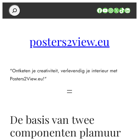
Search
Facebook
YouTube
Instagram
X
TikTok
Linked
posters2view.eu
"Ontketen je creativiteit, verlevendig je interieur met
Posters2View.eu!"
De basis van twee
componenten plamuur