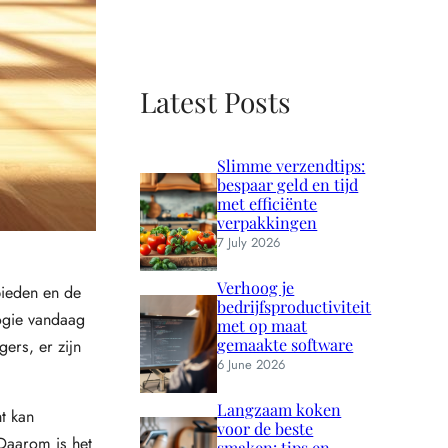
Latest Posts
Slimme verzendtips:
bespaar geld en tijd
met efficiënte
verpakkingen
7 July 2026
Verhoog je
bieden en de
bedrijfsproductiviteit
logie vandaag
met op maat
gemaakte software
ers, er zijn
6 June 2026
Langzaam koken
t kan
voor de beste
 Daarom is het
smaken: tips en