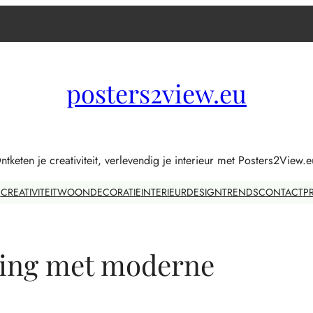
posters2view.eu
ntketen je creativiteit, verlevendig je interieur met Posters2View.e
E
CREATIVITEIT
WOONDECORATIE
INTERIEUR
DESIGN
TRENDS
CONTACT
P
ving met moderne