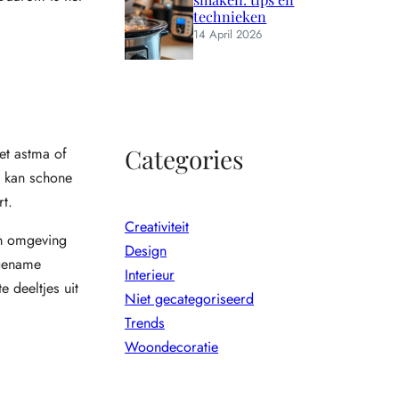
technieken
14 April 2026
Categories
et astma of
n kan schone
rt.
Creativiteit
en omgeving
Design
gename
Interieur
 deeltjes uit
Niet gecategoriseerd
Trends
Woondecoratie