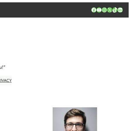
Facebook
YouTube
Instagram
X
TikTok
Linked
u!"
RIVACY