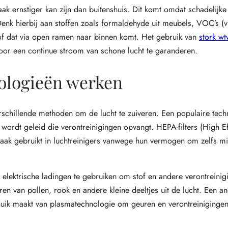
aak ernstiger kan zijn dan buitenshuis. Dit komt omdat schadelijke 
Denk hierbij aan stoffen zoals formaldehyde uit meubels, VOC’s (v
tof dat via open ramen naar binnen komt. Het gebruik van
stork wtw
door een continue stroom van schone lucht te garanderen.
nologieën werken
schillende methoden om de lucht te zuiveren. Een populaire techn
r wordt geleid die verontreinigingen opvangt. HEPA-filters (High E
 vaak gebruikt in luchtreinigers vanwege hun vermogen om zelfs m
r elektrische ladingen te gebruiken om stof en andere verontreinig
jderen van pollen, rook en andere kleine deeltjes uit de lucht. Een a
bruik maakt van plasmatechnologie om geuren en verontreiniginge