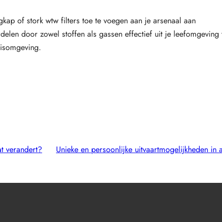
kap of stork wtw filters toe te voegen aan je arsenaal aan
elen door zowel stoffen als gassen effectief uit je leefomgeving 
uisomgeving.
t verandert?
Unieke en persoonlijke uitvaartmogelijkheden in