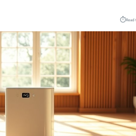
⏱︎
Read 