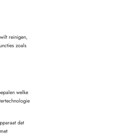
wilt reinigen,
uncties zoals
 bepalen welke
tertechnologie
apparaat dat
 met