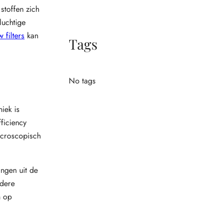
stoffen zich
luchtige
 filters
kan
Tags
No tags
iek is
fficiency
icroscopisch
ingen uit de
ndere
n op