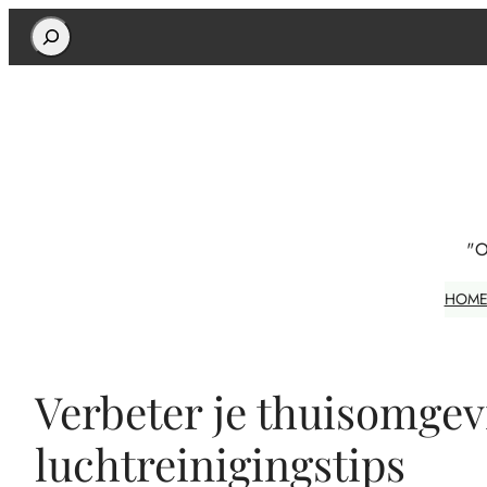
Search
"O
HOM
Verbeter je thuisomge
luchtreinigingstips