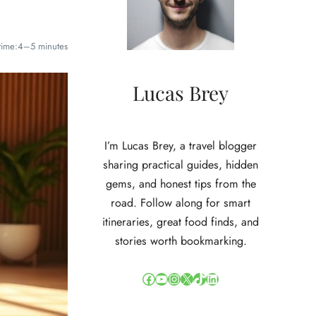
time:
4–5 minutes
Lucas Brey
I’m Lucas Brey, a travel blogger
sharing practical guides, hidden
gems, and honest tips from the
road. Follow along for smart
itineraries, great food finds, and
stories worth bookmarking.
Facebook
YouTube
Instagram
X
TikTok
LinkedIn